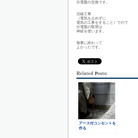
分電盤の交換です。
活線工事
（電気を止めずに
電気の工事をすること）でので
分電盤の取替は
神経を使います。
無事に終わって
よかったです。
Related Posts:
アース付コンセントを
作る