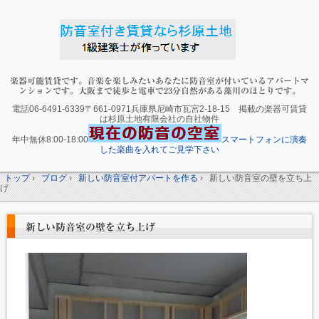
楽器可能賃貸です。音楽を楽しみたいあなたに防音室が付いているアパートマ
ンションです。大阪まで徒歩と電車で23分自然がある藻川のほとりです。
電話06-6491-6339〒661-0971兵庫県尼崎市瓦宮2-18-15 掲載の楽器可賃貸
は杉原土地有限会社の自社物件
年中無休8:00-18:00
スマートフォンに演奏
した楽曲を入れてご見学下さい
トップ
›
ブログ
›
新しい防音室付アパートを作る
›
新しい防音室の壁を立ち上
げ
新しい防音室の壁を立ち上げ