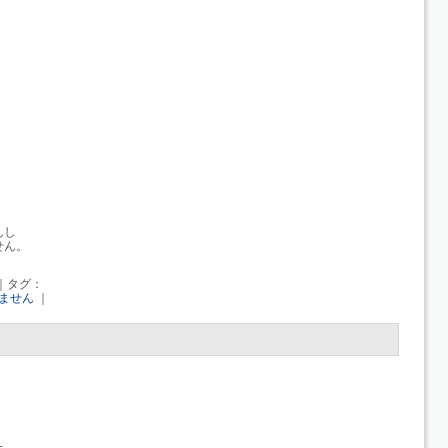
んし
せん。
｜タグ：
ません
｜
た。