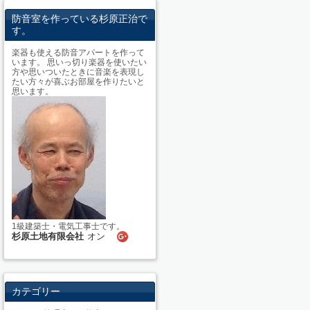
防音室を作っている杉原正治で
す。
楽器も使える防音アパートを作って
います。 思いっ切り楽器を使いたい
方や思いついたときに音楽を表現し
たい方々が喜ぶお部屋を作りたいと
思います。
1級建築士・電気工事士です。
杉原土地有限会社
オン
カテゴリー