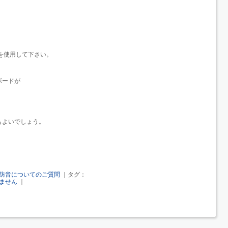
品を使用して下さい。
ボードが
もよいでしょう。
防音についてのご質問
｜タグ：
ません
｜