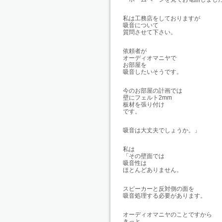
私は工務店をしておりますが
吸音について
質問させて下さい。
依頼者が
オーディオマニヤで
お部屋を
吸音したいそうです。
今のお部屋の計画では
壁にフェルト2mm
板材を張り付け
です。
吸音は大丈夫でしょうか。」
私は
「その壁面では
吸音性は
ほとんどありません。
スピーカーと反対側の面を
吸音処理する必要があります。
オーディオマニヤのことですから
きっと