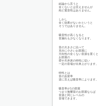
結論から言うと
全くないとは言えませんが
殆ど遮音性はありません。
しかし
全く効果がないかというと
そうではありません。
吸音性が高くなると
音漏れも少なくなります。
音の大きさに比べて
充分に小さいお部屋に
方向性の全くない音源を置くと
お部屋の
壁や天井床の特性に従い
一定の音場が出来上がります。
特性とは
音の反射率
逆に言えば吸音率によります。
吸音率が1の部屋
つまり無響室のお部屋ならば
音源と同じレベルの
音場できます。