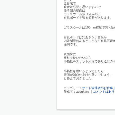
全音域で
吸音が必要と思いますので
後ろ側の壁面は
ガラスウール張り込みの上
有孔ボードを張る必要があります。
ガラスウールは100mm程度で32K
有孔ボードは穴あきシナ合板か
内装制限のあるところなら有孔石膏
適切です。
表面材に
板材を使いたいなら
小幅板をスリット入れて張り込むの
小幅板を用いるようでしたら
表面が凹凸仕上げが良いでしょう」
と答えておきました。
カテゴリー：
サイト管理者のお仕事
,
作成者：asuukaru ｜
コメントはあり