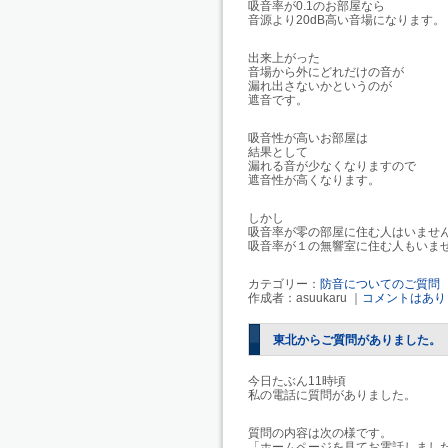
吸音率が0.1のお部屋なら
音源より20dB高い音場になります。
出来上がった
音場から外にどれだけの音が
漏れ出さないかというのが
遮音です。
吸音性が高いお部屋は
結果として
漏れる音が少なくなりますので
遮音性が高くなります。
しかし
吸音率が零の部屋に住む人はいませ
吸音率が１の無響室に住む人もいま
カテゴリー：
防音についてのご質問
作成者：asuukaru ｜
コメントはあり
東北からご質問がありました。
今日たぶん11時頃
私の電話に質問がありました。
質問の内容は次の様です。
「ホームページを見てお電話しまし