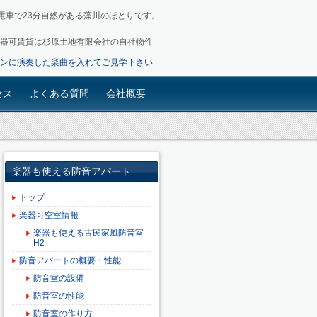
電車で23分自然がある藻川のほとりです。
 掲載の楽器可賃貸は杉原土地有限会社の自社物件
ンに演奏した楽曲を入れてご見学下さい
セス
よくある質問
会社概要
楽器も使える防音アパート
トップ
楽器可空室情報
楽器も使える古民家風防音室
H2
防音アパートの概要・性能
防音室の設備
防音室の性能
防音室の作り方