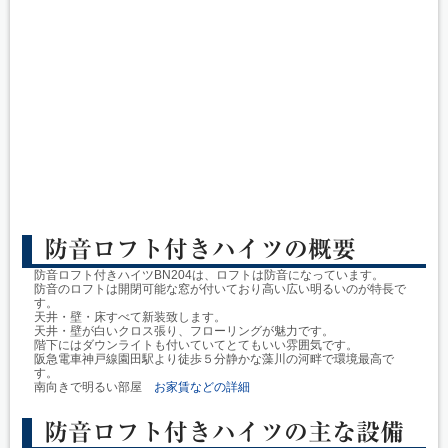
防音ロフト付きハイツの概要
防音ロフト付きハイツBN204は、ロフトは防音になっています。
防音のロフトは開閉可能な窓が付いており高い広い明るいのが特長で
す。
天井・壁・床すべて新装致します。
天井・壁が白いクロス張り、フローリングが魅力です。
階下にはダウンライトも付いていてとてもいい雰囲気です。
阪急電車神戸線園田駅より徒歩５分静かな藻川の河畔で環境最高で
す。
南向きで明るい部屋
お家賃などの詳細
防音ロフト付きハイツの主な設備