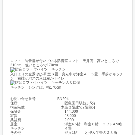
ロフト 防音扉が付いている防音室ロフト 天井高 高いところで
210cm 低いところで170cm
入口よりの全景 奥が和室６畳 真ん中が洋室４．５畳 手前がキッチ
ン 右端がバスの入口左がトイレ
キッチン シンクは、幅170cm
お問い合せ番号
BN204
住所 阪急園田駅徒歩5分
構造階数 木造２階建て2階部分
保証金 144,000
家賃 48,000
共益費 2.000
居室 洋室4.5帖 和室６帖 ロフト4.5帖
キッチン ４畳
その他 押入1帖 と押入半畳の２カ所