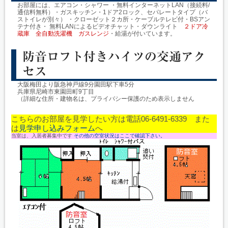
お部屋には、エアコン・シャワー ・無料インターネットLAN（接続料/
通信料無料）・ガスキッチン・1ドア2ロック、セパレートタイプ（バ
ストイレが別々） ・クローゼット２カ所・ケーブルテレビ付・BSアン
テナ付き・ 無料LANによるビデオチャット・ダウンライト
２ドア冷
蔵庫 全自動洗濯機 ガスレンジ
・給湯が付いています。
防音ロフト付きハイツの交通アク
セス
大阪梅田より阪急神戸線9分園田駅下車5分
兵庫県尼崎市東園田町9丁目
（詳細な住所・建物名は、プライバシー保護のため表示しません
こちらのお部屋を見学したい方は電話06-6491-6339 また
は
見学申し込みフォーム
へ
当室は、入居者募集中です
その他の空室状況はここで確認下さい。