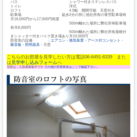
バス シャワー付きステンレスバス
トイレ 洋式
ロフト 4.5帖 開閉可能 天窓付き
駐車場 徒歩2分の所に他社所有の青空駐車場有
月16,000円から17,000円程度
500m離れた場所に弊社所有駐車場
有月8,000円
500m離れた場所に弊社所有屋根付
きシャッター付きバイク置き場あり月10,000円
防音室の設備 ；
エアコン・換気装置・アース付コンセント・
吸音板・照明器具
・天窓
こちらのお部屋を見学したい方は電話06-6491-6339 また
は
見学申し込みフォーム
へ
当室は、入居者募集中です
その他の空室状況はここで確認下さい。
防音室のロフトの写真