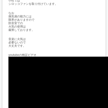
小社では
シロッコファンを取り付けています。
なお
換気扇の能力には
限界がありますので
防音室での
火気の使用は
厳禁しております。
音楽に火気は
必要ないので
大丈夫です。
youtubeの検証ビデオ