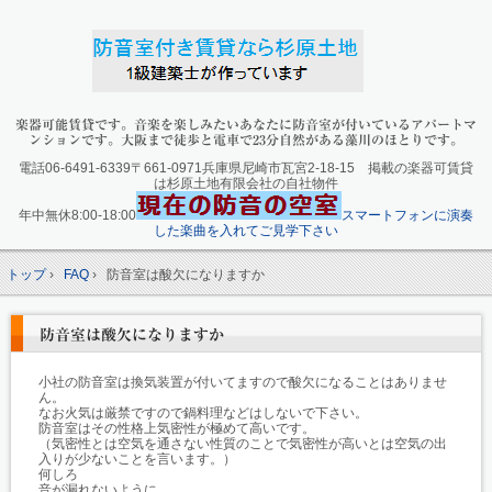
楽器可能賃貸です。音楽を楽しみたいあなたに防音室が付いているアパートマ
ンションです。大阪まで徒歩と電車で23分自然がある藻川のほとりです。
電話06-6491-6339〒661-0971兵庫県尼崎市瓦宮2-18-15 掲載の楽器可賃貸
は杉原土地有限会社の自社物件
年中無休8:00-18:00
スマートフォンに演奏
した楽曲を入れてご見学下さい
トップ
›
FAQ
›
防音室は酸欠になりますか
防音室は酸欠になりますか
小社の防音室は換気装置が付いてますので酸欠になることはありませ
ん。
なお火気は厳禁ですので鍋料理などはしないで下さい。
防音室はその性格上気密性が極めて高いです。
（気密性とは空気を通さない性質のことで気密性が高いとは空気の出
入りが少ないことを言います。）
何しろ
音が漏れないように