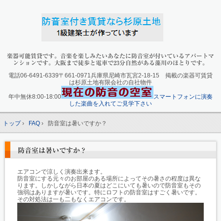
楽器可能賃貸です。音楽を楽しみたいあなたに防音室が付いているアパートマ
ンションです。大阪まで徒歩と電車で23分自然がある藻川のほとりです。
電話06-6491-6339〒661-0971兵庫県尼崎市瓦宮2-18-15 掲載の楽器可賃貸
は杉原土地有限会社の自社物件
年中無休8:00-18:00
スマートフォンに演奏
した楽曲を入れてご見学下さい
トップ
›
FAQ
›
防音室は暑いですか？
防音室は暑いですか？
エアコンで涼しく演奏出来ます。
防音室にする元々のお部屋のある場所によってその暑さの程度は異な
ります。しかしながら日本の夏はどこにいても暑いので防音室もその
強弱はありますが暑いです。特にロフトの防音室はすごく暑いです。
その対処法は一も二もなくエアコンです。