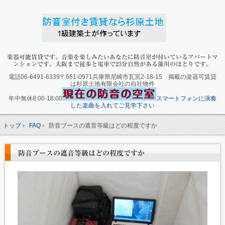
楽器可能賃貸です。音楽を楽しみたいあなたに防音室が付いているアパートマ
ンションです。大阪まで徒歩と電車で23分自然がある藻川のほとりです。
電話06-6491-6339〒661-0971兵庫県尼崎市瓦宮2-18-15 掲載の楽器可賃貸
は杉原土地有限会社の自社物件
年中無休8:00-18:00
スマートフォンに演奏
した楽曲を入れてご見学下さい
トップ
›
FAQ
›
防音ブースの遮音等級はどの程度ですか
防音ブースの遮音等級はどの程度ですか