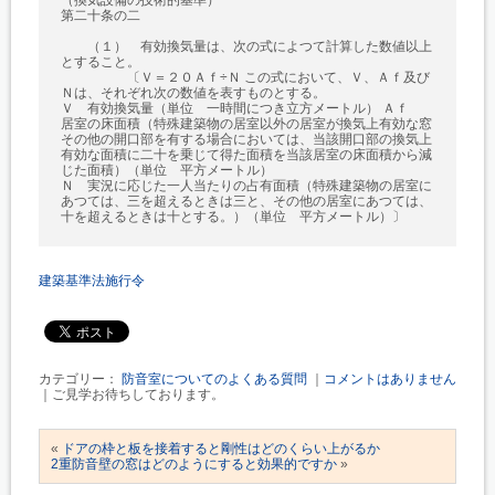
（換気設備の技術的基準）
第二十条の二
（１） 有効換気量は、次の式によつて計算した数値以上
とすること。
〔Ｖ＝２０Ａｆ÷Ｎ この式において、Ｖ、Ａｆ及び
Ｎは、それぞれ次の数値を表すものとする。
Ｖ 有効換気量（単位 一時間につき立方メートル） Ａｆ
居室の床面積（特殊建築物の居室以外の居室が換気上有効な窓
その他の開口部を有する場合においては、当該開口部の換気上
有効な面積に二十を乗じて得た面積を当該居室の床面積から減
じた面積）（単位 平方メートル）
Ｎ 実況に応じた一人当たりの占有面積（特殊建築物の居室に
あつては、三を超えるときは三と、その他の居室にあつては、
十を超えるときは十とする。）（単位 平方メートル）〕
建築基準法施行令
カテゴリー：
防音室についてのよくある質問
｜
コメントはありません
｜ご見学お待ちしております。
«
ドアの枠と板を接着すると剛性はどのくらい上がるか
2重防音壁の窓はどのようにすると効果的ですか
»