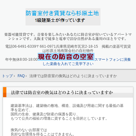
楽器可能賃貸です。音楽を楽しみたいあなたに防音室が付いているアパートマ
ンションです。大阪まで徒歩と電車で23分自然がある藻川のほとりです。
電話06-6491-6339〒661-0971兵庫県尼崎市瓦宮2-18-15 掲載の楽器可賃貸
は杉原土地有限会社の自社物件
年中無休8:00-18:00
スマートフォンに演奏
した楽曲を入れてご見学下さい
トップ
›
FAQ
›
法律では防音室の換気はどのように決まっていますか
法律では防音室の換気はどのように決まっていますか
建築基準法は、建築物の敷地、構造、設備及び用途に関する最低の基
準を定めて、
国民の生命、健康及び財産の保護を図り、
もつて公共の福祉の増進に資することを目的としています。
換気のないお部屋では
良好な住環境を得ることはできません。