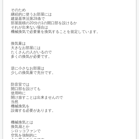
そのため
継続的に使うお部屋には
建築基準法第28条で
部屋面積の20分の1の開口部を設けるか
それが出来ない場合は
機械換気で必要量を換気することを規定しています。
換気量は
大きなお部屋には
たくさんの人がいるので
多くの換気が必要です。
逆に小さなお部屋は
少しの換気量で充分です。
防音室では
開口部を設けても
使用時に
開け放すことは出来ませんので
当然
機械換気を
設備する必要があります。
機械換気とは
換気扇とか
シロッコファンで
空気を強制的に