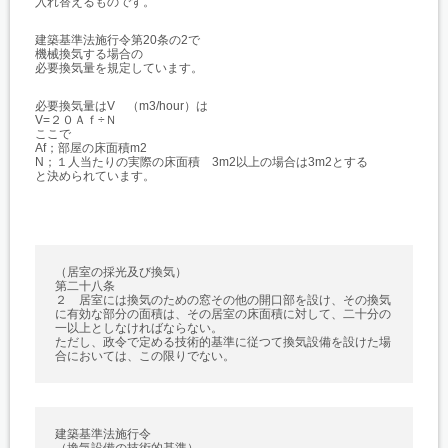
入れ替えるものです。
建築基準法施行令第20条の2で
機械換気する場合の
必要換気量を規定しています。
必要換気量はV （m3/hour）は
V=２０Ａｆ÷Ｎ
ここで
Af；部屋の床面積m2
N；１人当たりの実際の床面積 3m2以上の場合は3m2とする
と決められています。
（居室の採光及び換気）
第二十八条
２ 居室には換気のための窓その他の開口部を設け、その換気
に有効な部分の面積は、その居室の床面積に対して、二十分の
一以上としなければならない。
ただし、政令で定める技術的基準に従つて換気設備を設けた場
合においては、この限りでない。
建築基準法施行令