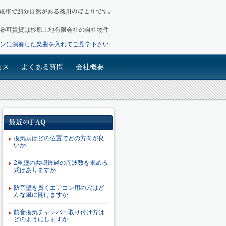
電車で23分自然がある藻川のほとりです。
 掲載の楽器可賃貸は杉原土地有限会社の自社物件
ンに演奏した楽曲を入れてご見学下さい
セス
よくある質問
会社概要
最近のFAQ
換気扇はどの位置でどの方向が良
いか
2重壁の共鳴透過の周波数を求める
式はありますか
防音壁を貫くエアコン用の穴はど
んな風に開けますか
防音換気チャンバー取り付け方は
どのようにしますか