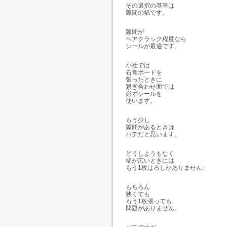
その選択の基準は
隙間の幅です。
隙間が
ヘアクラック程度なら
シールが最適です。
小社では
石膏ボードを
張ったときに
繋ぎ合わせ面では
必ずシールを
使います。
もう少し
隙間があるときは
パテだと思います。
どうしようもなく
幅が広いときには
もう1枚はるしかありません。
もちろん
狭くても
もう1枚張っても
問題がありません。