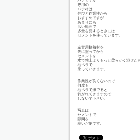
パテですが
専用の
パテ材は
伸びと作業性から
おすすめですが
あまりにも
広い範囲で
多量を要するときには
セメントを使っています。
左官用接着材を
先に塗ってから
セメントを
水で粘土よりもっと柔らかく混ぜた
地ベラで
塗っていきます。
作業性が良くないので
何度も
地ベラで撫でると
剥がれてきますので
しないで下さい。
写真は
セメントで
隙間を
塞いだ例です。