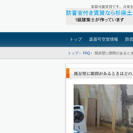
楽器可能賃貸です。音楽を
トップ
楽器可空室情報
防
トップ
›
FAQ
›
既存壁に隙間があると
既存壁に隙間があるときはどの