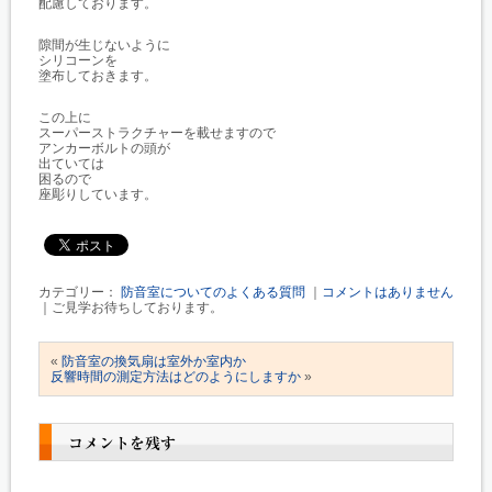
配慮しております。
隙間が生じないように
シリコーンを
塗布しておきます。
この上に
スーパーストラクチャーを載せますので
アンカーボルトの頭が
出ていては
困るので
座彫りしています。
カテゴリー：
防音室についてのよくある質問
｜
コメントはありません
｜ご見学お待ちしております。
«
防音室の換気扇は室外か室内か
反響時間の測定方法はどのようにしますか
»
コメントを残す