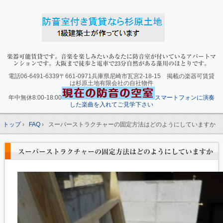
楽器可能賃貸です。音楽を楽しみたいあなたに防音室が付いているアパートマ
ンションです。大阪まで徒歩と電車で23分自然がある藻川のほとりです。
電話06-6491-6339〒661-0971兵庫県尼崎市瓦宮2-18-15 掲載の楽器可賃貸
は杉原土地有限会社の自社物件
年中無休8:00-18:00
スマートフォンに演奏
した楽曲を入れてご見学下さい
トップ
›
FAQ
›
スーパーストラクチャーの固定方法はどのようにしていますか
スーパーストラクチャーの固定方法はどのようにしていますか