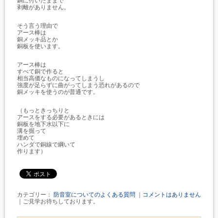
銅に付いたままで
剥離がありません。
そう言う理由で
アース棒は
銅メッキ品とか
銅板を使います。
アース棒は
すべて銅で作ると
相当高価なものになってしまうし
強度が足らずに曲がってしまう恐れがあるので
銅メッキを使うのが普通です。
（もっときっちりと
アースをする必要があるときには
銅板を地下水以下に
溝を掘って
埋めて
ハンダで銅線で綱いて
作ります）
カテゴリー：
防音室についてのよくある質問
｜
コメントはありません
｜ご見学お待ちしております。