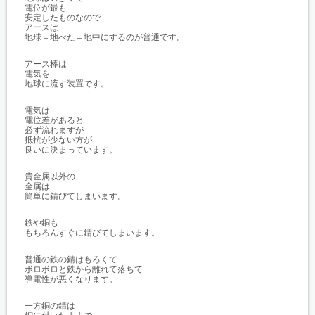
電位が最も
安定したものなので
アースは
地球＝地べた＝地中にするのが普通です。
アース棒は
電気を
地球に流す装置です。
電気は
電位差があると
必ず流れますが
抵抗が少ない方が
良いに決まっています。
貴金属以外の
金属は
簡単に錆びてしまいます。
鉄や銅も
もちろんすぐに錆びてしまいます。
普通の鉄の錆はもろくて
ボロボロと鉄から離れて落ちて
導電性が悪くなります。
一方銅の錆は