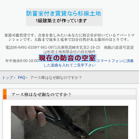
楽器可能賃貸です。音楽を楽しみたいあなたに防音室が付いているアパートマ
ンションです。大阪まで徒歩と電車で23分自然がある藻川のほとりです。
電話06-6491-6339〒661-0971兵庫県尼崎市瓦宮2-18-15 掲載の楽器可賃貸
は杉原土地有限会社の自社物件
年中無休8:00-18:00
スマートフォンに演奏
した楽曲を入れてご見学下さい
トップ
›
FAQ
›
アース棒はなぜ銅なのですか？
アース棒はなぜ銅なのですか？